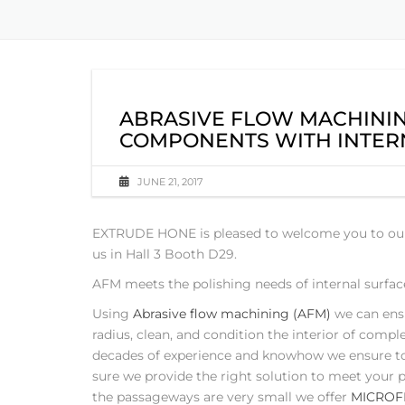
ABRASIVE FLOW MACHININ
COMPONENTS WITH INTERN
JUNE 21, 2017
EXTRUDE HONE is pleased to welcome you to our
us in Hall 3 Booth D29.
AFM meets the polishing needs of internal surfac
Using
Abrasive flow machining (AFM)
we can ensu
radius, clean, and condition the interior of comp
decades of experience and knowhow we ensure to
sure we provide the right solution to meet you
the passageways are very small we offer
MICRO