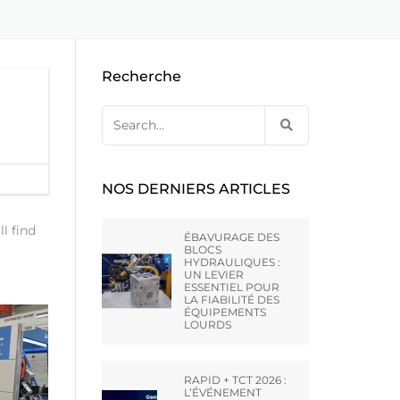
E CA –
EBAVURAGE DES ARMES A FEU
NES D’OCCASION PAR
OUTILLAGE DE PRESSE À
DE HONE
COMPRIMÉS
RAINURAGE DES CANONS
TERLING
Recherche
Search
UNTLEY –
for:
NOS DERNIERS ARTICLES
VT LTD
ll find
ÉBAVURAGE DES
AI) CO.,
BLOCS
HYDRAULIQUES :
UN LEVIER
ESSENTIEL POUR
LA FIABILITÉ DES
ATO –
ÉQUIPEMENTS
LOURDS
RAPID + TCT 2026 :
L’ÉVÉNEMENT