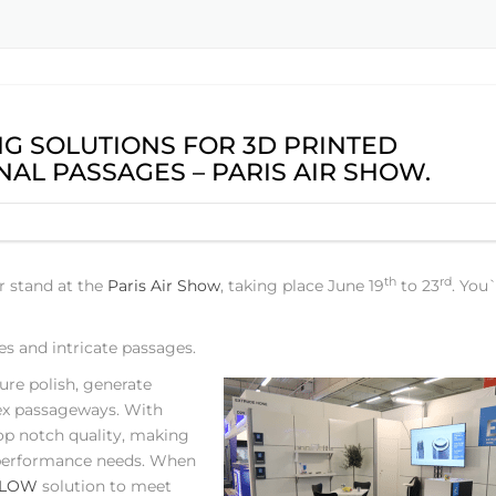
EBAVURAGE
EXTRUDE HONE RIVERSID
ARMES À FEU
USA
MACHI
EXTRU
EXTRUDE HONE LLC – S
HEIGHTS – USA
G SOLUTIONS FOR 3D PRINTED
EXTRUDE HONE LLC – H
AL PASSAGES – PARIS AIR SHOW.
USA
EXTRUDE HONE INDIA P
th
rd
 stand at the
Paris Air Show
, taking place June 19
to 23
. You`
EXTRUDE HONE (SHANGH
LTD – CHINA
es and intricate passages.
EXTRUDE HONE K.K. MIS
re polish, generate
JAPAN
lex passageways. With
p notch quality, making
r performance needs. When
FLOW
solution to meet