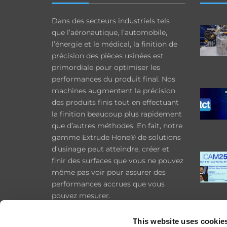
Dans des secteurs industriels tels
que l’aéronautique, l’automobile,
l’énergie et le médical, la finition de
précision des pièces usinées est
primordiale pour optimiser les
performances du produit final. Nos
machines augmentent la précision
des produits finis tout en effectuant
la finition beaucoup plus rapidement
que d’autres méthodes. En fait, notre
gamme Extrude Hone® de solutions
d’usinage peut atteindre, créer et
finir des surfaces que vous ne pouvez
même pas voir pour assurer des
performances accrues que vous
pouvez mesurer.
Confidentialité
This website uses cookie