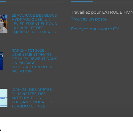
Travaillez pour EXTRUDE HO
ÉBAVURAGE DES BLOCS
Trouvez un poste
HYDRAULIQUES : UN
LEVIER ESSENTIEL POUR
LA FIABILITÉ DES
Envoyez-nous votre CV
ÉQUIPEMENTS LOURDS
RAPID + TCT 2026 :
L’ÉVÉNEMENT PHARE
DE LA FA REVIENT DANS
UN PAYSAGE
INDUSTRIEL EN PLEINE
MUTATION
ICAM 25 : DES ARÊTES
PLUS NETTES, DES
MOTEURS PLUS
PUISSANTS POUR LES
TURBOMACHINES
OMTEC 2025 : LE
RENDEZ-VOUS
s
INCONTOURNABLE DE