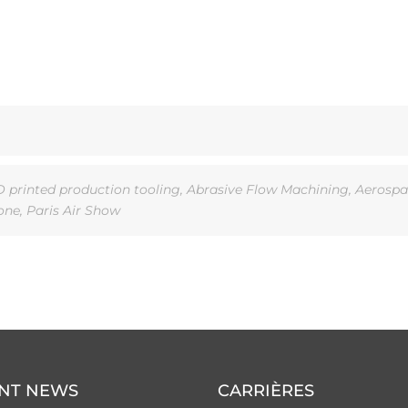
D printed production tooling
,
Abrasive Flow Machining
,
Aerospa
one
,
Paris Air Show
NT NEWS
CARRIÈRES