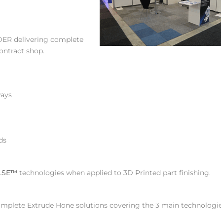
DER delivering complete
ontract shop.
ways
ds
LSE™
technologies when applied to 3D Printed part finishing.
omplete Extrude Hone solutions covering the 3 main technologi