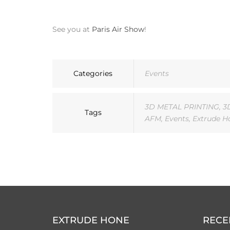
See you at
Paris Air Show
!
Categories
Events
3D METAL PRINTING
,
3
Tags
AFM
,
Events
,
Extrude H
EXTRUDE HONE
RECE