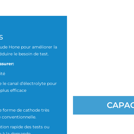
Cathodes d’usinag
S
rude Hone pour améliorer la
duire le besoin de test.
ssurer:
Ebavurage / Rayonnage / P
ité
Amélioration d
e le canal d’électrolyte pour
Plusieurs zones d
plus efficace
CAPAC
ne forme de cathode très
 conventionnelle.
tion rapide des tests ou
Accès à la simulation
e à la demande.