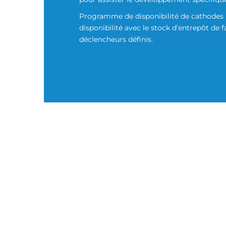
Programme de disponibilité de cathodes p
disponibilité avec le stock d’entrepôt de 
déclencheurs définis.
CORRESPONDANCE PRO
Accords de programme de di
Programme de disponibilité de cathodes po
disponibilité avec le stock client ou accélére
Historique de toutes les conceptions et