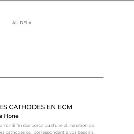
E CA –
EBAVURAGE DES ARMES A FEU
NES D’OCCASION PAR
OUTILLAGE DE PRESSE À
DE HONE
COMPRIMÉS
RAINURAGE DES CANONS
AU DELA
TERLING
UNTLEY –
VT LTD
AI) CO.,
ATO –
ES CATHODES EN ECM
de Hone
arrondi fin des bords ou d’une élimination de
es cathodes qui correspondent à vos besoins.