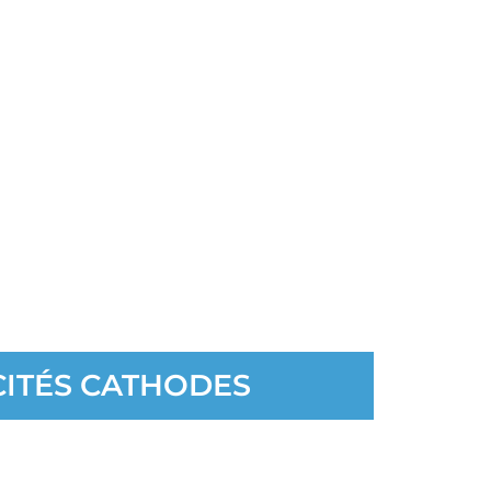
CAPACITÉS CATHODES
e électrochimique pour ECM traditionnel et
dynamique.
olissage / Chanfreinage / Mise en forme.
e la surface et réalisation de la propreté.
e pièces traitées avec une seule cathode.
ITÉS CATHODES
Vos bénéfices
 pour gagner du temps et de l’argent par