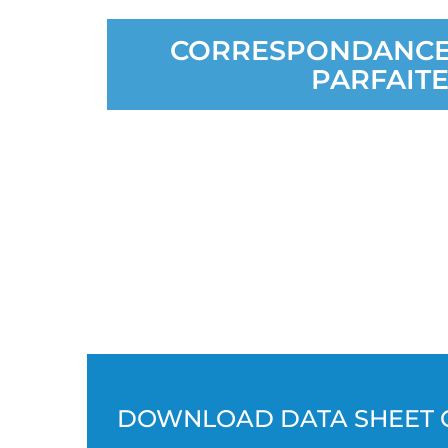
effectuées pour vous pendant la durée de v
Expédition automatique – aucune autre ac
CORRESPONDANCE
PARFAIT
Durée de vie
Les cathodes de haute précision aident à éviter le
une durée de vie prolongée 
Les machines Extrude Hone offrent de multip
assurer la meil
***************
***************
***************
***************
DOWNLOAD DATA SHEET 