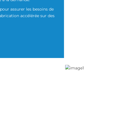
ra
our assurer les besoins de
Normes de qualité les
fabrication accélérée sur des
Machines à la pointe de l
Support logis
DUIT PARFAITE
sponibilité de cathodes
ur garantir les besoins de
•
r la fabrication en fonction de
déclencheurs définis.
 modifications de cathodes
•