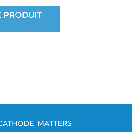
ie de vos produits et au-delà.
tion requise de votre part
•
 PRODUIT
E
 de la cathode optimisée
s courts-circuits et offrent
•
et un meilleur coût par pièce.
les contrôles intégrés pour
•
leure utilisation des cathodes
CATHODE MATTERS