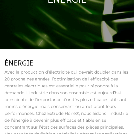
ÉNERGIE
Avec la production d’électricité qui devrait doubler dans les
20 prochaines années, l’optimisation de l’efficacité des
centrales électriques est essentielle pour répondre à la
demande. L’industrie dans son ensemble est aujourd’hui
consciente de l’importance d’unités plus efficaces utilisant
moins d’énergie mais conservant ou améliorant leurs
performances. Chez Extrude Hone®, nous aidons l’industrie
de l’énergie à devenir plus efficace et fiable en se
concentrant sur l’état des surfaces des pièces principales.