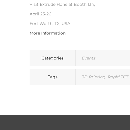
Visit Extrude Hone at Booth 134,
April 23-26
Fort Worth, TX, USA
More Information
Categories
Events
Tags
3D Printing
,
Rapid TCT