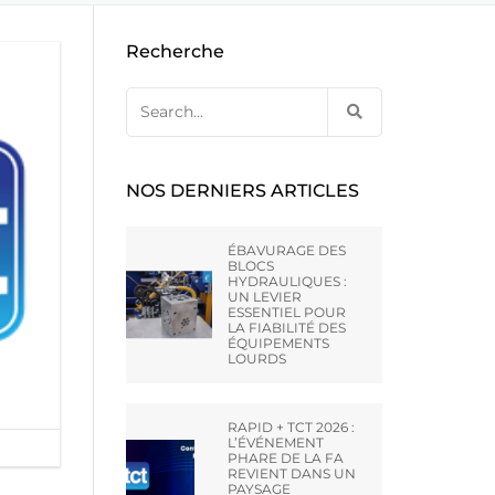
E CA –
EBAVURAGE DES ARMES A FEU
NES D’OCCASION PAR
OUTILLAGE DE PRESSE À
Recherche
DE HONE
COMPRIMÉS
RAINURAGE DES CANONS
TERLING
Search
for:
UNTLEY –
NOS DERNIERS ARTICLES
VT LTD
ÉBAVURAGE DES
BLOCS
HYDRAULIQUES :
AI) CO.,
UN LEVIER
ESSENTIEL POUR
LA FIABILITÉ DES
ÉQUIPEMENTS
LOURDS
ATO –
RAPID + TCT 2026 :
L’ÉVÉNEMENT
PHARE DE LA FA
REVIENT DANS UN
PAYSAGE