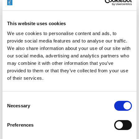
RAPID + TCT 2026 : L’ÉVÉNEMENT PHARE DE LA
This website uses cookies
FA REVIENT DANS UN PAYSAGE INDUSTRIEL EN
PLEINE MUTATION
We use cookies to personalise content and ads, to
provide social media features and to analyse our traffic.
We also share information about your use of our site with
our social media, advertising and analytics partners who
may combine it with other information that you’ve
ICAM 25 : DES ARÊTES PLUS NETTES, DES
provided to them or that they’ve collected from your use
MOTEURS PLUS PUISSANTS POUR LES
TURBOMACHINES
of their services.
Consent
Necessary
Selection
OMTEC 2025 : LE RENDEZ-VOUS
INCONTOURNABLE DE L’INNOVATION ET DE LA
PERFORMANCE EN ORTHOPÉDIE
Preferences