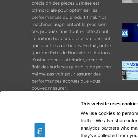
précision des pièces usinées est
primordiale pour optimiser les
performances du produit final. Nos
machines augmentent la précision
des produits finis tout en effectuant
la finition beaucoup plus rapidement
que d’autres méthodes. En fait, notre
gamme Extrude Hone® de solutions
d’usinage peut atteindre, créer et
finir des surfaces que vous ne pouvez
même pas voir pour assurer des
performances accrues que vous
pouvez mesurer.
Confidentialité
This website uses cookie
Cookies
We use cookies to personal
Information légale
traffic. We also share info
analytics partners who may
Conditions d’achat
they’ve collected from your