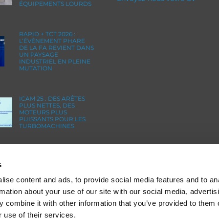
ÉQUIPEMENTS LOURDS
RAPID + TCT 2026 :
L’ÉVÉNEMENT PHARE
DE LA FA REVIENT DANS
UN PAYSAGE
INDUSTRIEL EN PLEINE
MUTATION
ICAM 25 : DES ARÊTES
PLUS NETTES, DES
MOTEURS PLUS
PUISSANTS POUR LES
TURBOMACHINES
OMTEC 2025 : LE
RENDEZ-VOUS
s
INCONTOURNABLE DE
L’INNOVATION ET DE LA
ise content and ads, to provide social media features and to an
PERFORMANCE EN
ORTHOPÉDIE
rmation about your use of our site with our social media, advertis
 combine it with other information that you’ve provided to them o
 use of their services.