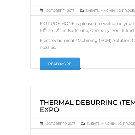
OCTOBER 11, 2017
EVENTS
,
MACHINING PROCE
EXTRUDE HONE is pleased to welcome you to
th
th
10
to 12
in Karlsruhe, Germany. You`ll find u
Electrochemical Machining (ECM) Solution to 
nozzles.
READ MORE
THERMAL DEBURRING (TEM
EXPO
OCTOBER 10, 2017
EVENTS
,
MACHINING PROCE