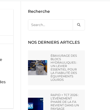
E CA –
EBAVURAGE DES ARMES A FEU
NES D’OCCASION PAR
OUTILLAGE DE PRESSE À
Recherche
DE HONE
COMPRIMÉS
RAINURAGE DES CANONS
TERLING
Search
for:
UNTLEY –
NOS DERNIERS ARTICLES
VT LTD
ÉBAVURAGE DES
ge
BLOCS
HYDRAULIQUES :
AI) CO.,
UN LEVIER
ESSENTIEL POUR
LA FIABILITÉ DES
ÉQUIPEMENTS
LOURDS
des
ATO –
RAPID + TCT 2026 :
L’ÉVÉNEMENT
PHARE DE LA FA
REVIENT DANS UN
PAYSAGE