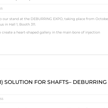
SS
 our stand at the DEBURRING EXPO, taking place from Octobe
s in Hall 1, Booth 311.
create a heart-shaped gallery in the main bore of injection
) SOLUTION FOR SHAFTS– DEBURRING
SS