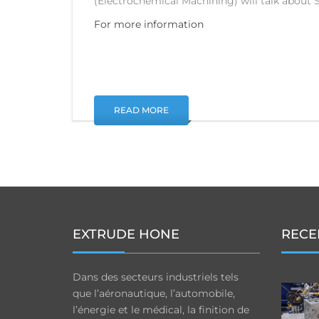
(Electrochemical Machining) will talk about 
For more information
READ MORE
EXTRUDE HONE
RECE
Dans des secteurs industriels tels
que l’aéronautique, l’automobile,
l’énergie et le médical, la finition de