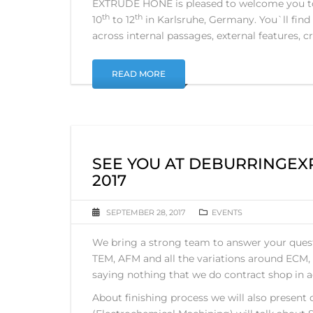
EXTRUDE HONE is pleased to welcome you to
th
th
10
to 12
in Karlsruhe, Germany. You`ll find
across internal passages, external features, c
READ MORE
SEE YOU AT DEBURRINGEXP
2017
SEPTEMBER 28, 2017
EVENTS
We bring a strong team to answer your questi
TEM, AFM and all the variations around ECM, 
saying nothing that we do contract shop in a
About finishing process we will also presen