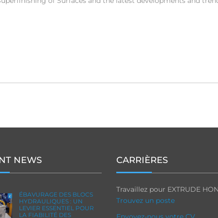
Superfinishing of Surfaces and the latest developments and tren
NT NEWS
CARRIÈRES
Travaillez pour EXTRUDE HO
ÉBAVURAGE DES BLOCS
Trouvez un poste
HYDRAULIQUES : UN
LEVIER ESSENTIEL POUR
LA FIABILITÉ DES
Envoyez-nous votre CV