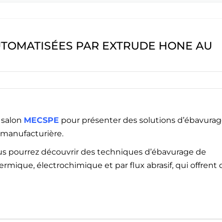
EBAVURAGE
EXTRUDE HONE RIVERSID
ARMES À FEU
USA
MACHI
EXTRU
EXTRUDE HONE LLC – S
AUTOMATISÉES PAR EXTRUDE HONE AU
HEIGHTS – USA
EXTRUDE HONE LLC – H
USA
EXTRUDE HONE INDIA P
 salon
MECSPE
pour présenter des solutions d’ébavura
e manufacturière.
EXTRUDE HONE (SHANGH
LTD – CHINA
ous pourrez découvrir des techniques d’ébavurage de
mique, électrochimique et par flux abrasif, qui offrent 
EXTRUDE HONE K.K. MIS
JAPAN