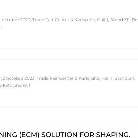
2 octobre 2023, Trade Fair Center à Karlsruhe, Hall 1, Stand 311.
duits phares !
ING (ECM) SOLUTION FOR SHAPING.