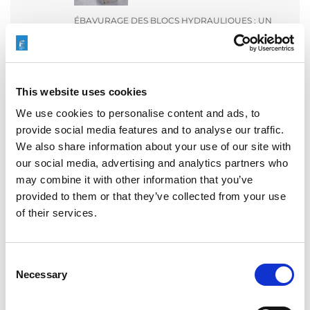
ÉBAVURAGE DES BLOCS HYDRAULIQUES : UN
LEVIER ESSENTIEL POUR LA FIABILITÉ DES
ÉQUIPEMENTS LOURDS
This website uses cookies
We use cookies to personalise content and ads, to
RAPID + TCT 2026 : L’ÉVÉNEMENT PHARE DE LA
provide social media features and to analyse our traffic.
FA REVIENT DANS UN PAYSAGE INDUSTRIEL EN
PLEINE MUTATION
We also share information about your use of our site with
our social media, advertising and analytics partners who
may combine it with other information that you’ve
provided to them or that they’ve collected from your use
of their services.
ICAM 25 : DES ARÊTES PLUS NETTES, DES
MOTEURS PLUS PUISSANTS POUR LES
TURBOMACHINES
Consent
Necessary
Selection