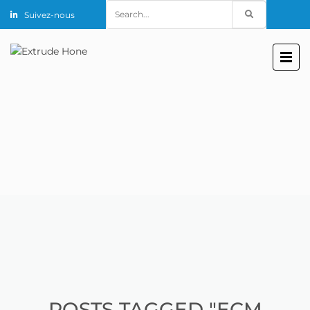
Search
Suivez-nous
for:
POSTS TAGGED "ECM