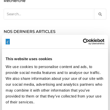
Recherche
Search
for:
NOS DERNIERS ARTICLES
This website uses cookies
ÉBAVURAGE DES BLOCS HYDRAULIQUES : UN
LEVIER ESSENTIEL POUR LA FIABILITÉ DES
We use cookies to personalise content and ads, to
ÉQUIPEMENTS LOURDS
provide social media features and to analyse our traffic.
We also share information about your use of our site with
our social media, advertising and analytics partners who
may combine it with other information that you’ve
provided to them or that they’ve collected from your use
RAPID + TCT 2026 : L’ÉVÉNEMENT PHARE DE LA
FA REVIENT DANS UN PAYSAGE INDUSTRIEL EN
of their services.
PLEINE MUTATION