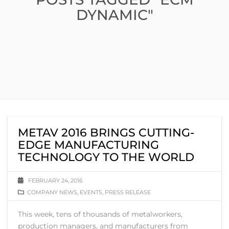
DYNAMIC"
METAV 2016 BRINGS CUTTING-
EDGE MANUFACTURING
TECHNOLOGY TO THE WORLD
FEBRUARY 24, 2016
COMPANY NEWS
,
EVENTS
,
PRESS RELEASE
This week, tens of thousands of metalworkers,
production managers, and manufacturers from