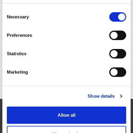
Consent
Necessary
Selection
ICAM 25 : DES ARÊTES PLUS NETTES, DES
MOTEURS PLUS PUISSANTS POUR LES
Preferences
TURBOMACHINES
Statistics
Marketing
OMTEC 2025 : LE RENDEZ-VOUS
INCONTOURNABLE DE L’INNOVATION ET DE LA
PERFORMANCE EN ORTHOPÉDIE
Show details
EXTRUDE HONE
Allow all
Dans des secteurs industriels tels que l’aéronautique,