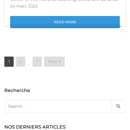
24 mars 2023.
READ MORE
Posts
1
2
7
Next
…
pagination
Recherche
Search
for:
NOS DERNIERS ARTICLES