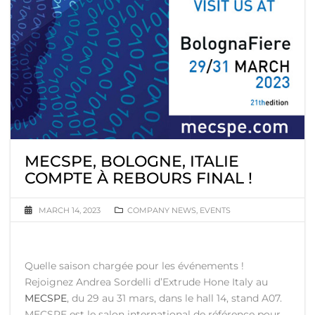
MECSPE, BOLOGNE, ITALIE
COMPTE À REBOURS FINAL !
MARCH 14, 2023
COMPANY NEWS
,
EVENTS
Quelle saison chargée pour les événements !
Rejoignez Andrea Sordelli d’Extrude Hone Italy au
MECSPE
, du 29 au 31 mars, dans le hall 14, stand A07.
MECSPE est le salon international de référence pour