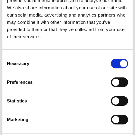
provide social media features and to analyse our traffic.
Extrude Hone se présente au salon universitaire de
We also share information about your use of our site with
l’Allgäu. Le salon aura lieu à l’Université des sciences
our social media, advertising and analytics partners who
appliquées de Kempten, le 10 mai 2023, de 10 h à 16 h.
may combine it with other information that you’ve
provided to them or that they’ve collected from your use
of their services.
READ MORE
Consent
Necessary
Selection
Preferences
Statistics
Marketing
MERCI PUNE!