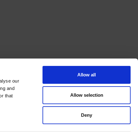
Allow all
alyse our
ing and
Allow selection
r that
Deny