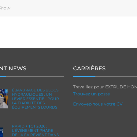
Show
NT NEWS
CARRIÈRES
Travaillez pour EXTRUDE HO
ÉBAVURAGE DES BLOCS
Trouvez un poste
HYDRAULIQUES : UN
LEVIER ESSENTIEL POUR
LA FIABILITÉ DES
Envoyez-nous votre CV
ÉQUIPEMENTS LOURDS
RAPID + TCT 2026 :
L’ÉVÉNEMENT PHARE
DE LA FA REVIENT DANS