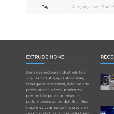
Tags
Company news
,
Trade 
EXTRUDE HONE
RECE
Dans des secteurs industriels tels
que l’aéronautique, l’automobile,
l’énergie et le médical, la finition de
précision des pièces usinées est
primordiale pour optimiser les
performances du produit final. Nos
machines augmentent la précision
des produits finis tout en effectuant