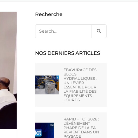
E CA –
EBAVURAGE DES ARMES A FEU
NES D’OCCASION PAR
OUTILLAGE DE PRESSE À
Recherche
DE HONE
COMPRIMÉS
RAINURAGE DES CANONS
TERLING
Search
for:
UNTLEY –
NOS DERNIERS ARTICLES
VT LTD
ÉBAVURAGE DES
BLOCS
HYDRAULIQUES :
AI) CO.,
UN LEVIER
ESSENTIEL POUR
LA FIABILITÉ DES
ÉQUIPEMENTS
LOURDS
ATO –
RAPID + TCT 2026 :
L’ÉVÉNEMENT
PHARE DE LA FA
REVIENT DANS UN
PAYSAGE