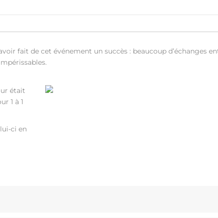
’avoir fait de cet événement un succès : beaucoup d’échanges ent
impérissables.
ur était
ur 1 à 1
ui-ci en