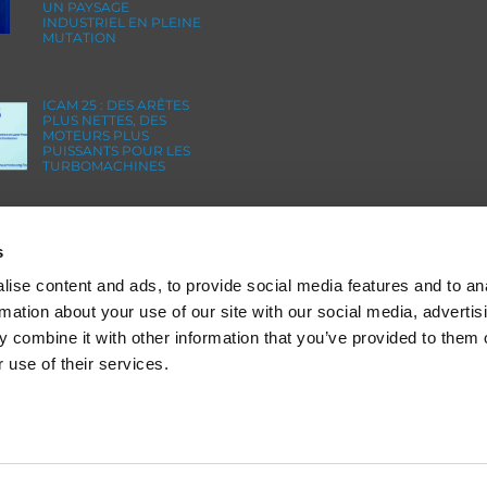
UN PAYSAGE
INDUSTRIEL EN PLEINE
MUTATION
ICAM 25 : DES ARÊTES
PLUS NETTES, DES
MOTEURS PLUS
PUISSANTS POUR LES
TURBOMACHINES
OMTEC 2025 : LE
RENDEZ-VOUS
s
INCONTOURNABLE DE
L’INNOVATION ET DE LA
ise content and ads, to provide social media features and to an
PERFORMANCE EN
ORTHOPÉDIE
rmation about your use of our site with our social media, advertis
 combine it with other information that you’ve provided to them o
 use of their services.