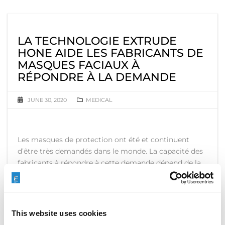
LA TECHNOLOGIE EXTRUDE
HONE AIDE LES FABRICANTS DE
MASQUES FACIAUX À
RÉPONDRE À LA DEMANDE
JUNE 30, 2020
MEDICAL
Les masques de protection ont été et continuent
d’être très demandés dans le monde. La capacité des
fabricants à répondre à cette demande dépend de la
disponibilité du tissu soufflé par fusion. La
technologie Extrude Hone contribue à des
améliorations significatives de la productivité et de
l’efficacité du processus de fabrication par fusion. Il
This website uses cookies
est utilisée pour fabriquer ce matériau essentiel,