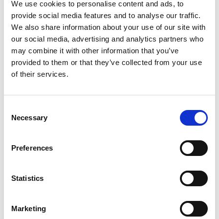
We use cookies to personalise content and ads, to
augmentant la disponibilité des masques.
provide social media features and to analyse our traffic.
We also share information about your use of our site with
READ MORE
our social media, advertising and analytics partners who
may combine it with other information that you’ve
provided to them or that they’ve collected from your use
of their services.
EXTRUDE HONE ADOUCIT LES
MOUVEMENTS DES LITS
Consent
MÉDICAUX.
Necessary
Selection
JUNE 16, 2020
MACHINING PROCESS
,
MEDICAL
Preferences
Statistics
Les lits médicaux sont extrêmement sophistiqués et
incluent des systèmes complexes de contrôle des
mouvements. Un des composants clés, généralement
Marketing
caché dans le mécanisme, est la vis à billes qui