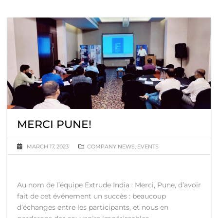
MERCI PUNE!
MARCH 17, 2023
COMPANY NEWS
,
EVENTS
Au nom de l’équipe Extrude India : Merci, Pune, d’avoir
fait de cet événement un succès : beaucoup
d’échanges entre les participants, et nous en