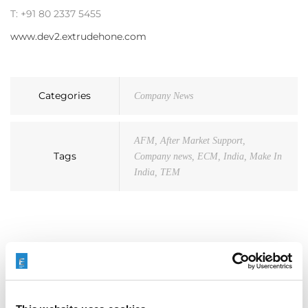
T: +91 80 2337 5455
www.dev2.extrudehone.com
Categories
Company News
AFM
,
After Market Support
,
Tags
Company news
,
ECM
,
India
,
Make In
India
,
TEM
Recherche