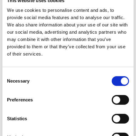
This website uses cookies
Search
We use cookies to personalise content and ads, to
for:
provide social media features and to analyse our traffic.
We also share information about your use of our site with
NOS DERNIERS ARTICLES
our social media, advertising and analytics partners who
may combine it with other information that you’ve
provided to them or that they’ve collected from your use
of their services.
ÉBAVURAGE DES BLOCS HYDRAULIQUES : UN
LEVIER ESSENTIEL POUR LA FIABILITÉ DES
ÉQUIPEMENTS LOURDS
Consent
Necessary
Selection
Preferences
RAPID + TCT 2026 : L’ÉVÉNEMENT PHARE DE LA
FA REVIENT DANS UN PAYSAGE INDUSTRIEL EN
Statistics
PLEINE MUTATION