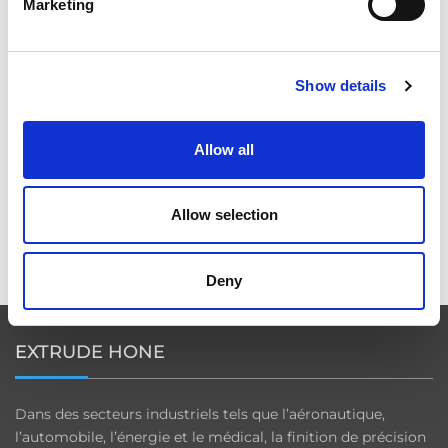
Marketing
ICAM 25 : DES ARÊTES PLUS NETTES, DES
Show details
MOTEURS PLUS PUISSANTS POUR LES
TURBOMACHINES
Allow all
Allow selection
OMTEC 2025 : LE RENDEZ-VOUS
INCONTOURNABLE DE L’INNOVATION ET DE LA
PERFORMANCE EN ORTHOPÉDIE
Deny
EXTRUDE HONE
Dans des secteurs industriels tels que l’aéronautique,
l’automobile, l’énergie et le médical, la finition de précision