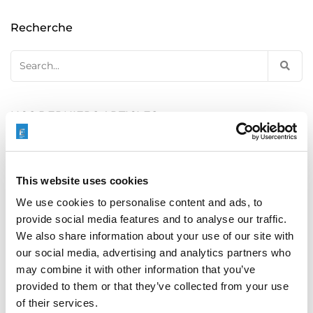
Recherche
Search
for:
NOS DERNIERS ARTICLES
This website uses cookies
ÉBAVURAGE DES BLOCS HYDRAULIQUES : UN
We use cookies to personalise content and ads, to
LEVIER ESSENTIEL POUR LA FIABILITÉ DES
ÉQUIPEMENTS LOURDS
provide social media features and to analyse our traffic.
We also share information about your use of our site with
our social media, advertising and analytics partners who
may combine it with other information that you’ve
provided to them or that they’ve collected from your use
RAPID + TCT 2026 : L’ÉVÉNEMENT PHARE DE LA
of their services.
FA REVIENT DANS UN PAYSAGE INDUSTRIEL EN