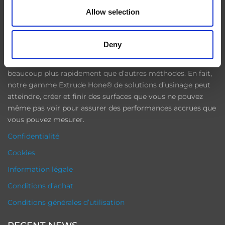
Allow selection
Dans des secteurs industriels tels que l’aéronautique,
l’automobile, l’énergie et le médical, la finition de précision
des pièces usinées est primordiale pour optimiser les
Deny
performances du produit final. Nos machines augmentent
la précision des produits finis tout en effectuant la finition
beaucoup plus rapidement que d’autres méthodes. En fait,
notre gamme Extrude Hone® de solutions d’usinage peut
atteindre, créer et finir des surfaces que vous ne pouvez
même pas voir pour assurer des performances accrues que
vous pouvez mesurer.
Confidentialité
Cookies
Information légale
Conditions d’achat
Conditions générales d’utilisation