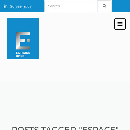
Search
Suivez-nous
for:
POSTS TAGGED "ESPACE"