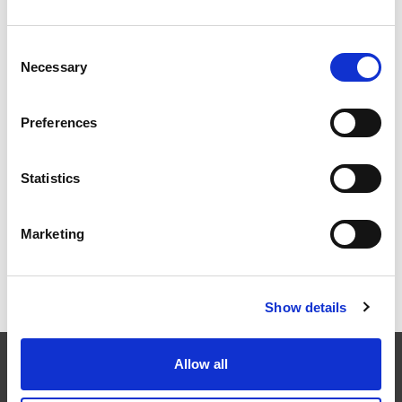
PLEINE MUTATION
Consent
Necessary
Selection
Preferences
ICAM 25 : DES ARÊTES PLUS NETTES, DES
MOTEURS PLUS PUISSANTS POUR LES
TURBOMACHINES
Statistics
Marketing
OMTEC 2025 : LE RENDEZ-VOUS
INCONTOURNABLE DE L’INNOVATION ET DE LA
PERFORMANCE EN ORTHOPÉDIE
Show details
Allow all
EXTRUDE HONE