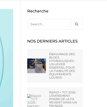
E CA –
EBAVURAGE DES ARMES A FEU
NES D’OCCASION PAR
OUTILLAGE DE PRESSE À
Recherche
DE HONE
COMPRIMÉS
RAINURAGE DES CANONS
TERLING
Search
for:
UNTLEY –
NOS DERNIERS ARTICLES
VT LTD
ÉBAVURAGE DES
BLOCS
HYDRAULIQUES :
AI) CO.,
UN LEVIER
ESSENTIEL POUR
LA FIABILITÉ DES
ÉQUIPEMENTS
LOURDS
ATO –
RAPID + TCT 2026 :
L’ÉVÉNEMENT
PHARE DE LA FA
REVIENT DANS UN
PAYSAGE