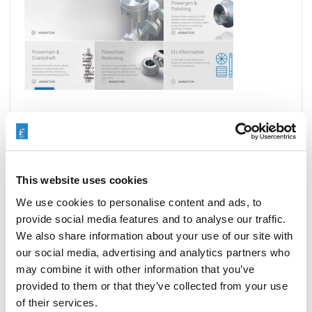
READ MORE
This website uses cookies
We use cookies to personalise content and ads, to
METAV 2016 BRINGS CUTTING-
provide social media features and to analyse our traffic.
EDGE MANUFACTURING
We also share information about your use of our site with
TECHNOLOGY TO THE WORLD
our social media, advertising and analytics partners who
may combine it with other information that you’ve
FEBRUARY 24, 2016
provided to them or that they’ve collected from your use
COMPANY NEWS
,
EVENTS
,
PRESS RELEASE
of their services.