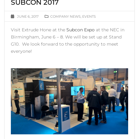
SUBCON 2017
JUNE 6, 2017
COMPANY NEWS
,
EVENTS
Visit Extrude Hone at the
Subcon Expo
at the NEC in
Birmingham, June 6 – 8. We will be set up at Stand
G10. We look forward to the opportunity to meet
everyone!