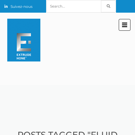
Search
Suivez-nous
for:
POSTS TAGGED "FLUID